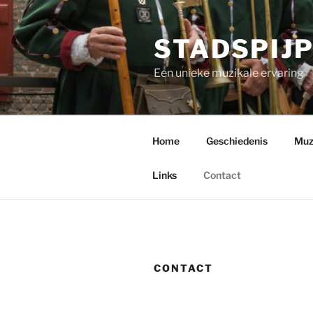
Ga
naar
STADSPIJ
de
inhoud
Een unieke muzikale ervaring
Home
Geschiedenis
Muzi
Links
Contact
CONTACT