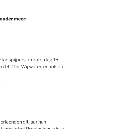
onder meer:
Stadspijpers op zaterdag 15
n 14:00u. Wij waren er ook op
erleenden dit jaar hun
zang in het Provinciehuis in ‘s-