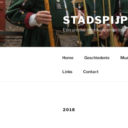
Ga
naar
STADSPIJ
de
inhoud
Een unieke muzikale ervaring
Home
Geschiedenis
Muzi
Links
Contact
2018