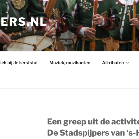
PERS.NL
ek bij de kerststal
Muziek, muzikanten
Attributen
Een greep uit de activit
De Stadspijpers van ‘s