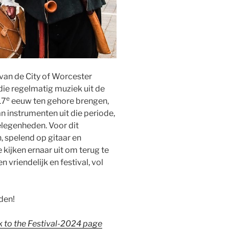
 van de City of Worcester
ie regelmatig muziek uit de
e
17
eeuw ten gehore brengen,
van instrumenten uit die periode,
legenheden. Voor dit
, spelend op gitaar en
 kijken ernaar uit om terug te
 vriendelijk en festival, vol
den!
k to the Festival-2024 page