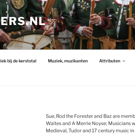
PERS.NL
ek bij de kerststal
Muziek, muzikanten
Attributen
Sue, Rod the Forester and Baz are memb
Waites and A Merrie Noyse; Musicians w
Medieval, Tudor and 17 century music in