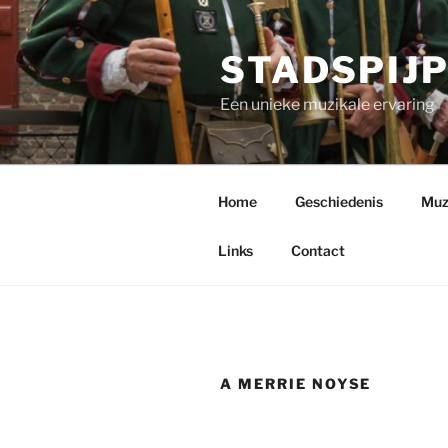
Ga
naar
STADSPIJ
de
inhoud
Een unieke muzikale ervaring
Home
Geschiedenis
Muzi
Links
Contact
A MERRIE NOYSE